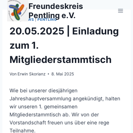
Zum
Freundeskreis
Inhalt
Pentling e.V.
springen
2025
|
NEWS
|
PENTLING
20.05.2025 | Einladung
zum 1.
Mitgliederstammtisch
Von
Erwin Skorianz
8. Mai 2025
Wie bei unserer diesjährigen
Jahreshauptversammlung angekündigt, halten
wir unseren 1. gemeinsamen
Mitgliederstammtisch ab. Wir von der
Vorstandschaft freuen uns über eine rege
Teilnahme.