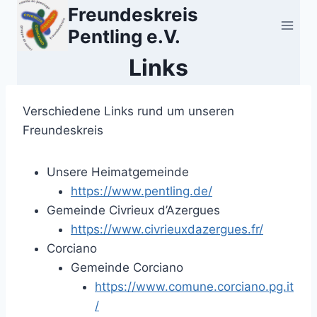
Zum
Freundeskreis
Inhalt
Pentling e.V.
springen
Links
Verschiedene Links rund um unseren
Freundeskreis
Unsere Heimatgemeinde
https://www.pentling.de/
Gemeinde Civrieux d’Azergues
https://www.civrieuxdazergues.fr/
Corciano
Gemeinde Corciano
https://www.comune.corciano.pg.it
/