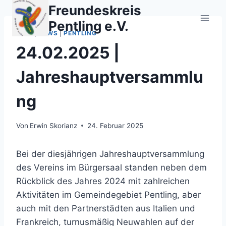
Zum
Freundeskreis
Inhalt
Pentling e.V.
springen
2025
|
NEWS
|
PENTLING
24.02.2025 |
Jahreshauptversammlu
ng
Von
Erwin Skorianz
24. Februar 2025
Bei der diesjährigen Jahreshauptversammlung
des Vereins im Bürgersaal standen neben dem
Rückblick des Jahres 2024 mit zahlreichen
Aktivitäten im Gemeindegebiet Pentling, aber
auch mit den Partnerstädten aus Italien und
Frankreich, turnusmäßig Neuwahlen auf der