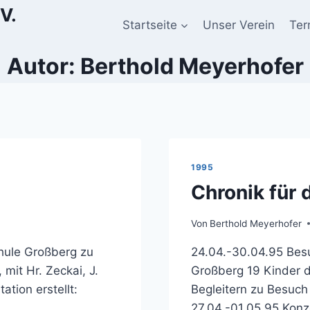
V.
Startseite
Unser Verein
Ter
Autor: Berthold Meyerhofer
1995
Chronik für 
Von
Berthold Meyerhofer
chule Großberg zu
24.04.-30.04.95 Besu
mit Hr. Zeckai, J.
Großberg 19 Kinder d
tion erstellt:
Begleitern zu Besuch
27.04.-01.05.95 Konz