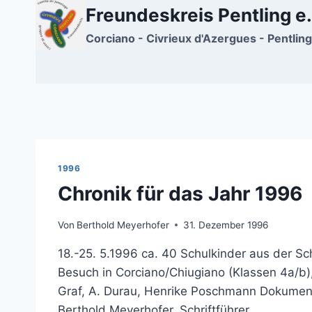
Zum
Freundeskreis Pentling e.
Inhalt
Corciano - Civrieux d'Azergues - Pentling
springen
1996
Chronik für das Jahr 1996
Von
Berthold Meyerhofer
31. Dezember 1996
18.-25. 5.1996 ca. 40 Schulkinder aus der S
Besuch in Corciano/Chiugiano (Klassen 4a/b), 
Graf, A. Durau, Henrike Poschmann Dokumenta
Berthold Meyerhofer, Schriftführer