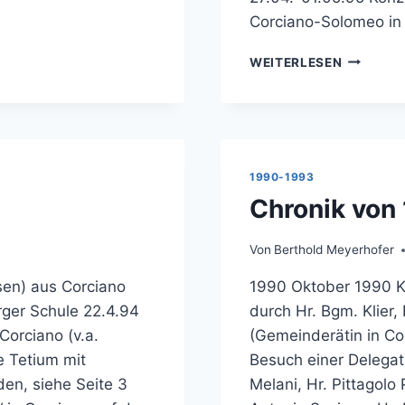
Corciano-Solomeo in 
CHRONIK
WEITERLESEN
FÜR
DAS
JAHR
1995
1990-1993
Chronik von
Von
Berthold Meyerhofer
sen) aus Corciano
1990 Oktober 1990 
rger Schule 22.4.94
durch Hr. Bgm. Klier,
Corciano (v.a.
(Gemeinderätin in Co
e Tetium mit
Besuch einer Delegati
en, siehe Seite 3
Melani, Hr. Pittagolo 