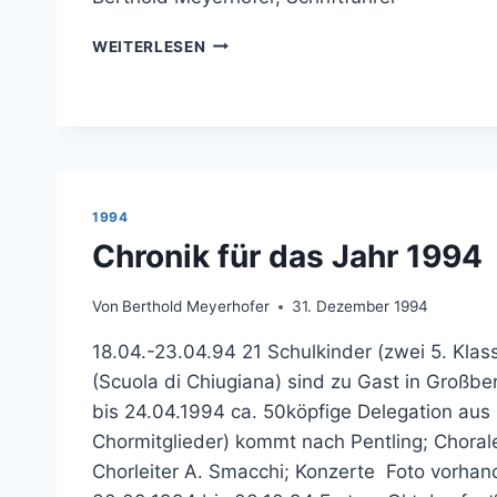
CHRONIK
WEITERLESEN
FÜR
DAS
JAHR
1996
1994
Chronik für das Jahr 1994
Von
Berthold Meyerhofer
31. Dezember 1994
18.04.-23.04.94 21 Schulkinder (zwei 5. Klas
(Scuola di Chiugiana) sind zu Gast in Großbe
bis 24.04.1994 ca. 50köpfige Delegation aus 
Chormitglieder) kommt nach Pentling; Choral
Chorleiter A. Smacchi; Konzerte Foto vorhand